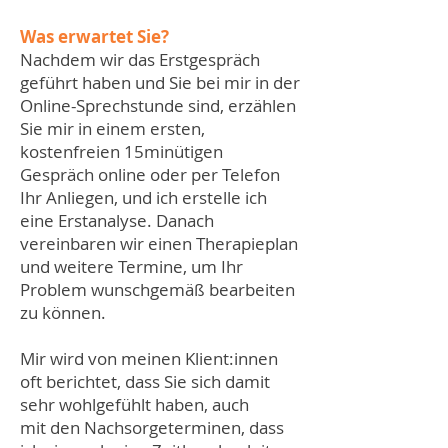
es, dass ich vor über 10 
Was erwartet Sie?
Jahren  meine Ausbildung 
Nachdem wir das Erstgespräch
zur Hypnotiseurin began. 
geführt haben und Sie bei mir in der
Online-Sprechstunde sind, erzählen
Danach der Psychologischer 
Sie mir in einem ersten,
Berater, und schließlich 
kostenfreien 15minütigen
wurde ich Heilpraktikerin 
Gespräch online oder per Telefon
für Psychotherapie nebst 
Ihr Anliegen, und ich erstelle ich
eine Erstanalyse. Danach
diverser Weiterbildungen 
vereinbaren wir einen Therapieplan
und Spezialisierungen. 
und weitere Termine, um Ihr
Meine Praxis gründete ich 
Problem wunschgemäß bearbeiten
zu können.
2015. Ich fühlte, dass ich mit 
meinen Fähigkeiten der 
Mir wird von meinen Klient:innen
Hochsensibilität und 
oft berichtet, dass Sie sich damit
sehr wohlgefühlt haben, auch
meinem erfühlendem 
mit den Nachsorgeterminen, dass
Wissen und Empathie 