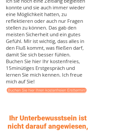
ich sie noch eine Zeitlang begleiten
beruflich genau da 
konnte und sie auch immer wieder
angekommen war, was ich 
eine Möglichkeit hatten, zu
reflektieren oder auch nur Fragen
mir immer gewünscht hatte. 
stellen zu können. Das gab den
Ich brenne dafür, Menschen 
meisten Sicherheit und ein gutes
auf ihrem Weg in die ihre 
Gefühl. MIr ist wichtig, dass alles in
den Fluß kommt, was fließen darf,
Klarheit und zu sich selbst 
damit Sie sich besser fühlen.
zu begleiten und anzuleiten 
Buchen Sie hier Ihr kostenfreies,
Es ist einfach nur wundbar,  
15minütiges Erstgespräch und
lernen Sie mich kennen. Ich freue
gemeinsam die Erfahrung 
mich auf Sie!
zu machen, Vergangenes 
Buchen Sie hier Ihren kostenfreien Ersttermin!
loslassen zu dürfen und so 
Schritt für Schritt immer 
mehr Freiheit zu erlangen. 
Ihr Unterbewusstsein ist
So konnte ich vielen 
nicht darauf angewiesen,
Klient:innen auf ihren 