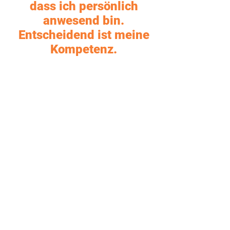
dass ich persönlich
Wegen der Heilung, 
anwesend bin.
Erkenntnis und 
Entscheidend ist meine
persönlichen Entwicklung 
Kompetenz.
begleiten. Dafür bin ich sehr 
dankbar und freue mich  auf 
Sie!