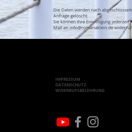
Die Daten werden nach abgeschlossene
Anfrage gelöscht.
Sie können Ihre Einwilligung jederzeit 
Mail an
info@romanaklein.de
widerruf
IMPRESSUM
DATENSCHUTZ
WIDERRUFSBELEHRUNG