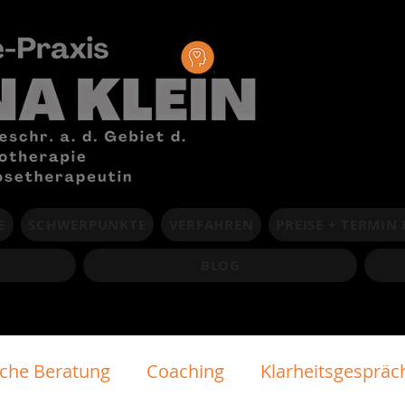
E
SCHWERPUNKTE
VERFAHREN
PREISE + TERMIN
BLOG
sche Beratung
Coaching
Klarheitsgespräc