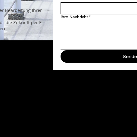
r Bearbeitung Ihrer
Ihre Nachricht
*
für die Zukunft per E-
en
.
Sende