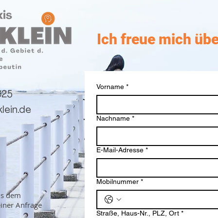
Ich freue mich übe
Vorname
*
625
lein.de
Nachname
*
E-Mail-Adresse
*
Mobilnummer
*
us dem
iner Anfrage
Straße, Haus-Nr., PLZ, Ort
*