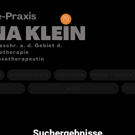
E
SCHWERPUNKTE
VERFAHREN
PREISE + TERMIN
BLOG
Suchergebnisse