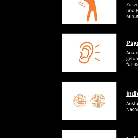
Zusen
und P
Minut
Psyc
Anamn
gefun
für 4
Indi
Ausfü
Nachs