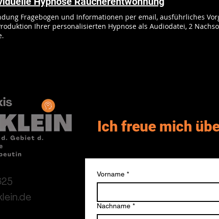
ividuelle Hypnose Raucherentwöhnung
dung Fragebogen und Informationen per email, ausführliches Vor
uktion Ihrer personalisierten Hypnose als Audiodatei, 2 Nachsorgetermine à 30 Minuten
e.
Ich freue mich übe
Vorname
*
625
lein.de
Nachname
*