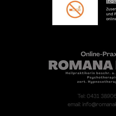
Ind
Zusen
und Prod
onlin
Tel: 0431 3890
email:
info@romanak