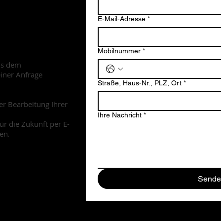
E-Mail-Adresse
*
Mobilnummer
*
us dem
iner Anfrage
Straße, Haus-Nr., PLZ, Ort
*
r Bearbeitung Ihrer
Ihre Nachricht
*
für die Zukunft per E-
en
.
Sende