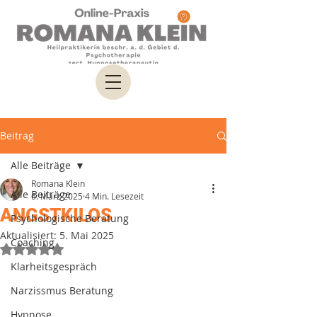
Beitrag
Alle Beiträge
Romana Klein
Alle Beiträge
6. März 2025
4 Min. Lesezeit
ANGSTKILOS
Psychologische Beratung
Aktualisiert:
5. Mai 2025
Coaching
Mit NaN von 5 Sternen bewertet.
Klarheitsgespräch
Narzissmus Beratung
Hypnose