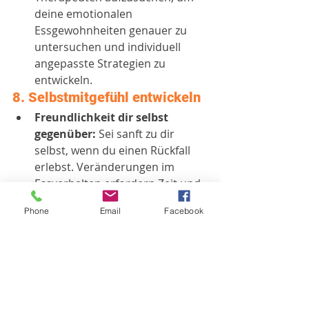
deine emotionalen 
Essgewohnheiten genauer zu 
untersuchen und individuell 
angepasste Strategien zu 
entwickeln.
8. 
Selbstmitgefühl entwickeln
Freundlichkeit dir selbst 
gegenüber:
 Sei sanft zu dir 
selbst, wenn du einen Rückfall 
erlebst. Veränderungen im 
Essverhalten erfordern Zeit und 
Geduld.
Phone
Email
Facebook
Positive 
Affirmationen:
 Wiederhole 
positive Botschaften über dich 
selbst und deinen Körper. Das 
kann helfen, ein gesundes 
Selbstbild zu fördern und die 